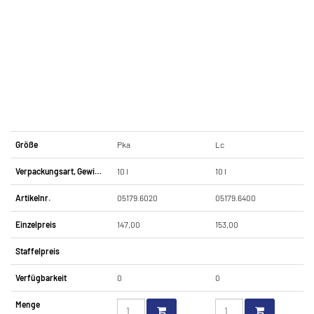
Größe
Pka
Lc
Verpackungsart, Gewindetyp
10 l
10 l
Artikelnr.
05179.6020
05179.6400
Einzelpreis
147,00
153,00
Staffelpreis
Verfügbarkeit
0
0
Menge