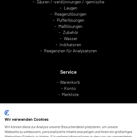
Säuren / -verdünnungen / -gemische
Laugen
Reagenzlösungen
Pufferlösungen
Maßlösungen
Zubehör
Wasser
Indikatoren
Reagenzien für Analysatoren
Service
Warenkorb
Konto
Merkliste
Unternehmen
Wir verwenden Cookies
Impressum
Wir können diese zur Analyse unserer Besucherdaten platzieren, um unsere
AGB
Webseite zu verbessern, personalisierte Inhalte anzuzeigen und Ihnen ein großartiges
Webseiten-Erlebnis zu bieten. Für weitere Informationen zu den von uns verwendeten