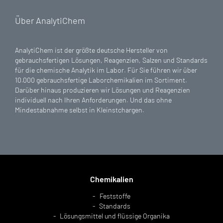
Über AnalytiChem
AnalytiChem ist der größte deutsche Hersteller von
gebrauchsfertigen Lösungen, Reagenzien, Salzen und Standards
für die chemische Analytik im Labor. Für Sie führen wir über
10.000 gebrauchsfertige Laborchemikalien im Sortiment.
Darüber hinaus produzieren wir Lösungen und Reagenzien
individuell nach Ihren Anforderungen. Und das ohne
Mindestabnahme selbst in Kleinstchargen.
Chemikalien
Feststoffe
Standards
Lösungsmittel und flüssige Organika