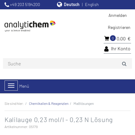
+49 203 5194200
Deutsch
English
Anmelden
Registrieren
0,00 €
0
Ihr Konto
Toggle
Menü
navigation
Sie sind hier:
Chemikalien & Reagenzien
Maßlösungen
Kalilauge 0,23 mol/l - 0,23 N Lösung
Artikelnummer: 05179